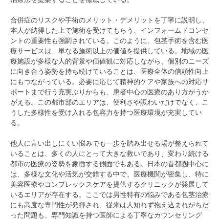
合併症のリスクや手術のメリット・デメリットを丁寧に説明し、
本人が納得した上で施術を受けてもらう、インフォームドコンセ
ントの重要性も強調されている。このように、包茎手術を含む医
療サービスは、単なる施術以上の価値を提供している。地域の医
療施設が多様な人的背景や価値観に対応しながら、個別のニーズ
に向き合う姿勢を持ち続けていることは、医療全体の信頼性向上
にもつながっている。必要に応じて精神的ケアや家族への対応サ
ポートまで行う充実ぶりからも、患者中心の医療のあり方がうか
がえる。この都市部のエリアは、便利さや賑わいだけでなく、こ
うした多様性を受け入れる包容力を持つ医療環境が充実してい
る。
他人に言い出しにくい悩みでも一歩を踏み出せる場が整えられて
いることは、多くの人にとって大きな救いであり、変わり続ける
都市の医療の姿勢を象徴する側面でもある。日本の首都圏中心に
は、多様な文化や活気が交錯する中で、医療機関が密集し、特に
美容医療やコンプレックスケアを提供するクリニックが発展して
いるエリアが存在する。ここでは男性特有の悩みである包茎治療
にも高度な専門性が発揮され、従来は人知れず抱え込まれがちだ
った問題も、専門知識を持つ医師による丁寧なカウンセリング