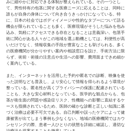
みに細やかに対応できる体制が整えられている。その一つとし
て、男性特有の包茎に関する医療ニーズに応えることは、同時に
誰もが自身の身体について向き合うきっかけになっている。特
に、日本の社会ではボディイメージや性的なタブーについて語る
機会が限られていることも多く、医療現場がそうした悩みを包み
込み、気軽にアクセスできる存在となることは意義深い。包茎手
術に関心がある人々がこの地域を選ぶ動機としては、利便性が高
いだけでなく、情報収集の手段が豊富なことも挙げられる。多く
の医療機関が分かりやすい案内や相談窓口を設け、手術方法に限
らず、術前・術後の注意点や生活への影響、費用面まできめ細か
く案内している。
また、インターネットを活用した予約や匿名での診断、映像を使
った説明なども普及し、より安心して情報を得られるよう環境が
整っている。匿名性が高くプライバシーの保護に配慮されている
ことも、大きな安心材料となっている。医学的な観点からも、包
茎が衛生面の問題や感染症リスク、性機能への影響に直結するケ
ースも指摘されているため、医師の確かな診断と正しい知識に基
づく治療は必要不可欠である。自己判断や誤ったケアによって健
康被害が出てしまう事例も少なくない。地域の医療機関ではカウ
ンセリングの際、患者一人ひとりの状態を詳細に確認し、適切な
治療法を提案することを徹底している。