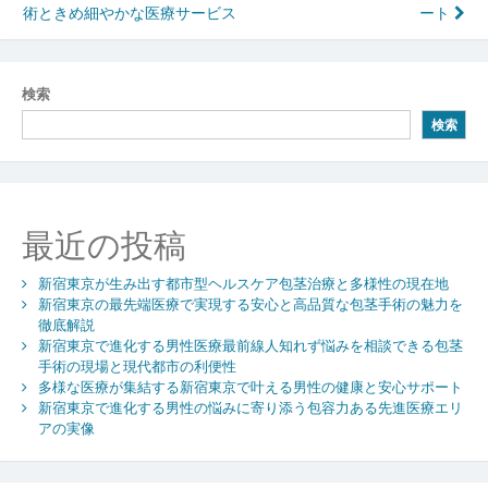
稿
術ときめ細やかな医療サービス
ート
ナ
ビ
検索
ゲ
検索
ー
シ
ョ
最近の投稿
ン
新宿東京が生み出す都市型ヘルスケア包茎治療と多様性の現在地
新宿東京の最先端医療で実現する安心と高品質な包茎手術の魅力を
徹底解説
新宿東京で進化する男性医療最前線人知れず悩みを相談できる包茎
手術の現場と現代都市の利便性
多様な医療が集結する新宿東京で叶える男性の健康と安心サポート
新宿東京で進化する男性の悩みに寄り添う包容力ある先進医療エリ
アの実像