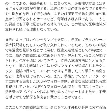
の一つである。包茎手術と一口に言っても、必要性や方法にはさ
まざまな選択肢が存在する。単純に見た目の改善を希望する場合
や、医学的な理由で行う場合、あるいは感染症予防や衛生面の観
点から必要とされるケースなど、背景は多種多様である。こうし
た要望にも丁寧に応じられる体制作りが、この地域で医療機関が
支持され続ける理由となっている。
施設によってはカウンセリングを徹底し、患者のプライバシーに
最大限配慮したしくみが取り入れられているため、初めての相談
でも過度な緊張を感じずに済む。医療先進地域としての特徴の一
つに、最新の医療知識と技術をいち早く導入していることが挙げ
られる。包茎手術についてみても、従来の施術方法にとどまるこ
となく、痛みを軽減した手法やダウンタイムが短縮されるテクニ
ック、傷跡の目立ちにくい仕上がりを目指したミリ単位の精密さ
など、改良が続けられている。また、手術だけでなくアフターケ
アに関する充実した説明やフォロー体制、高度な感染症対策も重
要視されている。心理的なフォローの面でも、専門スタッフが生
活改善のアドバイスや悩みに寄り添ってサポートするため、不安
を感じがちな治療も前向きに受けることができる。
このエリアの医療施設では、男女を問わず外見や身体に関する悩