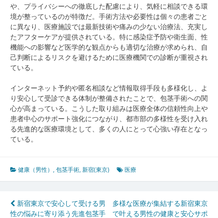
や、プライバシーへの徹底した配慮により、気軽に相談できる環
境が整っているのが特徴だ。手術方法や必要性は個々の患者ごと
に異なり、医療施設では最新技術や痛みの少ない治療法、充実し
たアフターケアが提供されている。特に感染症予防や衛生面、性
機能への影響など医学的な観点からも適切な治療が求められ、自
己判断によるリスクを避けるために医療機関での診断が重視され
ている。
インターネット予約や匿名相談など情報取得手段も多様化し、よ
り安心して受診できる体制が整備されたことで、包茎手術への関
心が高まっている。こうした取り組みは医療全体の信頼性向上や
患者中心のサポート強化につながり、都市部の多様性を受け入れ
る先進的な医療環境として、多くの人にとって心強い存在となっ
ている。
健康（男性）
,
包茎手術
,
新宿(東京)
医療
投
新宿東京で安心して受ける男
多様な医療が集結する新宿東京
性の悩みに寄り添う先進包茎手
で叶える男性の健康と安心サポ