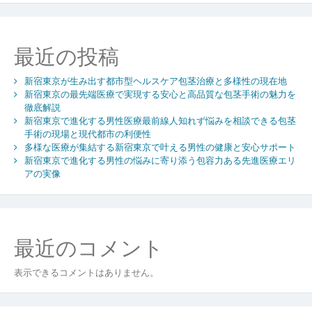
性
医
療
最近の投稿
の
安
新宿東京が生み出す都市型ヘルスケア包茎治療と多様性の現在地
心
新宿東京の最先端医療で実現する安心と高品質な包茎手術の魅力を
最
徹底解説
前
新宿東京で進化する男性医療最前線人知れず悩みを相談できる包茎
線
手術の現場と現代都市の利便性
包
多様な医療が集結する新宿東京で叶える男性の健康と安心サポート
茎
新宿東京で進化する男性の悩みに寄り添う包容力ある先進医療エリ
手
アの実像
術
も
相
談
最近のコメント
し
や
表示できるコメントはありません。
す
い
多