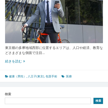
東京都の多摩地域西部に位置するエリアは、人口や経済、教育な
どさまざまな側面で注目…
八
続きを読む
王
子
東
健康（男性）
,
八王子(東京)
,
包茎手術
医療
京
で
広
検索
が
検索
る
男