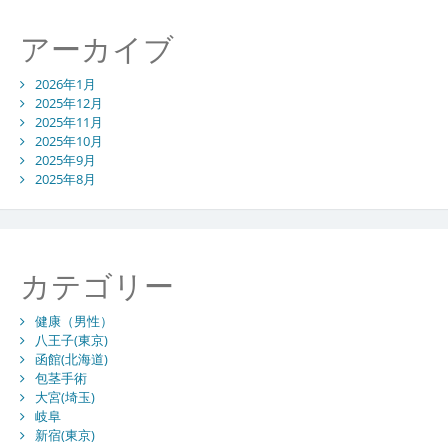
摩
地
アーカイブ
域
西
2026年1月
部
2025年12月
の
2025年11月
実
2025年10月
情
2025年9月
2025年8月
カテゴリー
健康（男性）
八王子(東京)
函館(北海道)
包茎手術
大宮(埼玉)
岐阜
新宿(東京)